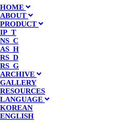
HOME
ABOUT
PRODUCT
IP_T
NS_C
AS_H
RS_D
RS_G
ARCHIVE
GALLERY
RESOURCES
LANGUAGE
KOREAN
ENGLISH